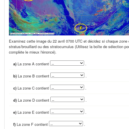
Examinez cette image du 22 avril 0700 UTC et décidez si chaque zone 
stratus/brouillard ou des stratocumulus (Utilisez la boîte de sélection po
complète le mieux l'énoncé).
a)
La zone A contient
.
b)
La zone B contient
.
c)
La zone C contient
.
d)
La zone D contient
.
e)
La zone E contient
.
f)
La zone F contient
.