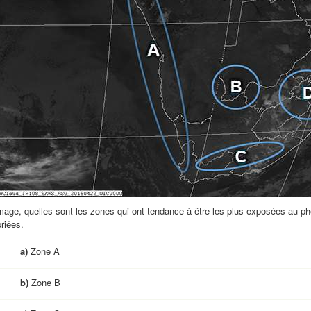
image, quelles sont les zones qui ont tendance à être les plus exposées au 
riées.
a)
Zone A
b)
Zone B