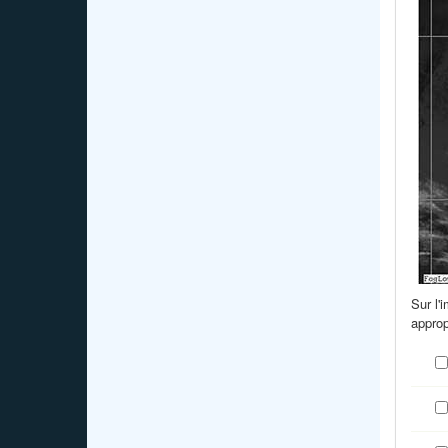
Sur l'
approp