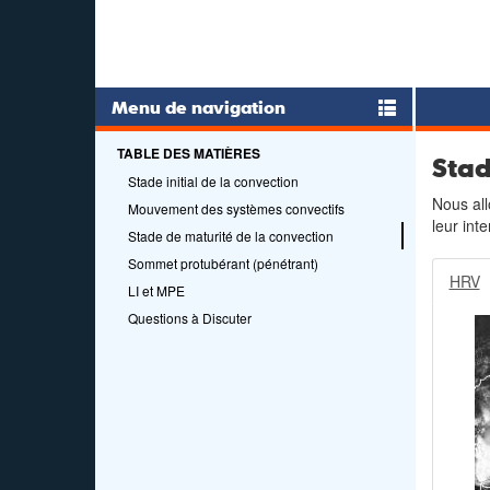
Menu de navigation
TABLE DES MATIÈRES
Stad
Stade initial de la convection
Nous all
Mouvement des systèmes convectifs
leur int
Stade de maturité de la convection
Sommet protubérant (pénétrant)
HRV
LI et MPE
Questions à Discuter